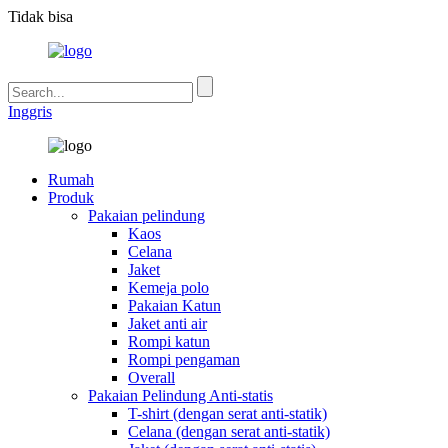
Tidak bisa
Inggris
Rumah
Produk
Pakaian pelindung
Kaos
Celana
Jaket
Kemeja polo
Pakaian Katun
Jaket anti air
Rompi katun
Rompi pengaman
Overall
Pakaian Pelindung Anti-statis
T-shirt (dengan serat anti-statik)
Celana (dengan serat anti-statik)